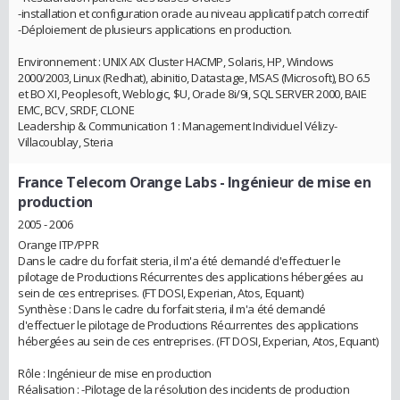
-installation et configuration oracle au niveau applicatif patch correctif
-Déploiement de plusieurs applications en production.
Environnement : UNIX AIX Cluster HACMP, Solaris, HP, Windows
2000/2003, Linux (Redhat), abinitio, Datastage, MSAS (Microsoft), BO 6.5
et BO XI, Peoplesoft, Weblogic, $U, Oracle 8i/9i, SQL SERVER 2000, BAIE
EMC, BCV, SRDF, CLONE
Leadership & Communication 1 : Management Individuel Vélizy-
Villacoublay, Steria
France Telecom Orange Labs
- Ingénieur de mise en
production
2005 - 2006
Orange ITP/PPR
Dans le cadre du forfait steria, il m'a été demandé d'effectuer le
pilotage de Productions Récurrentes des applications hébergées au
sein de ces entreprises. (FT DOSI, Experian, Atos, Equant)
Synthèse : Dans le cadre du forfait steria, il m'a été demandé
d'effectuer le pilotage de Productions Récurrentes des applications
hébergées au sein de ces entreprises. (FT DOSI, Experian, Atos, Equant)
Rôle : Ingénieur de mise en production
Réalisation : -Pilotage de la résolution des incidents de production