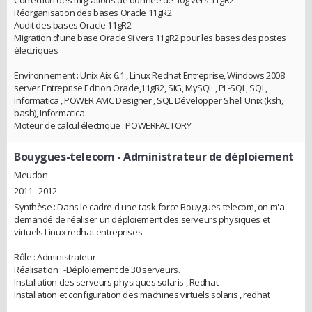
Correction des migrations de donnée de 10g vers 11gR2.
Réorganisation des bases Oracle 11gR2
Audit des bases Oracle 11gR2
Migration d'une base Oracle 9i vers 11gR2 pour les bases des postes
électriques
Environnement : Unix Aix 6.1 , Linux Redhat Entreprise, Windows 2008
server Entreprise Edition Oracle,11gR2, SIG, MySQL , PL-SQL, SQL,
Informatica , POWER AMC Designer , SQL Développer Shell Unix (ksh,
bash), Informatica
Moteur de calcul électrique : POWERFACTORY
Bouygues-telecom
- Administrateur de déploiement
Meudon
2011 - 2012
Synthèse : Dans le cadre d'une task-force Bouygues telecom, on m'a
demandé de réaliser un déploiement des serveurs physiques et
virtuels Linux redhat entreprises.
Rôle : Administrateur
Réalisation : -Déploiement de 30 serveurs.
Installation des serveurs physiques solaris , Redhat
Installation et configuration des machines virtuels solaris , redhat