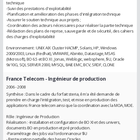
technique
-Suivi des prestations d'exploitabilité
-Planification et amélioration des phases d'intégration technique
-Assurer le soutien technique aux projets ;
-Coordination des acteurs nécessaires pour réaliser la partie technique
-Rédaction des plans de reprise, sauvegarde et de sécurité, des cahiers
des charges d'exploitabilité
Environnement : UNIX AIX Cluster HACMP, Solaris, HP, Windows
2000/2003, Linux (Redhat), VMWARE, Abinitio, Datastage, MSAS
(Microsoft), BO 6.5 et BO XI , Jonas, Weblogic, websphere, $U, Oracle
9i/10G, SQL SERVER 2000, MYSQL, BAIE EMC, BCV, SRDF, CLONE
France Telecom
- Ingénieur de production
2006 - 2008
Synthèse : Dans le cadre du forfait steria, il m'a été demande de
prendre en charge l'intégration, test, et mise en production des
applications France telecom ainsi que la coordination avec la MOA, MOE.
Rôle : Ingénieur de Production
Réalisation : -Installation et configuration de BO XI et des univers,
documents BO en production et pré production.
-Paramétrage des Jobs via l'ordonnanceur $U
- Restauration partielle des bases Oracles