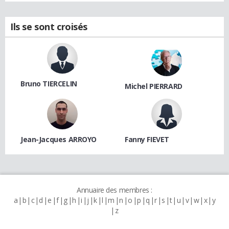
Ils se sont croisés
Bruno TIERCELIN
Michel PIERRARD
Jean-Jacques ARROYO
Fanny FIEVET
Annuaire des membres :
a
b
c
d
e
f
g
h
i
j
k
l
m
n
o
p
q
r
s
t
u
v
w
x
y
z