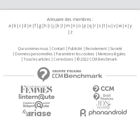
Annuaire des membres :
a
b
c
d
e
f
g
h
i
j
k
l
m
n
o
p
q
r
s
t
u
v
w
x
y
z
Qui sommes nous
Contact
Publicité
Recrutement
Societé
Données personnelles
Paramétrer les cookies
Mentions légales
Tous les articles
Corrections
© 2022 CCM Benchmark