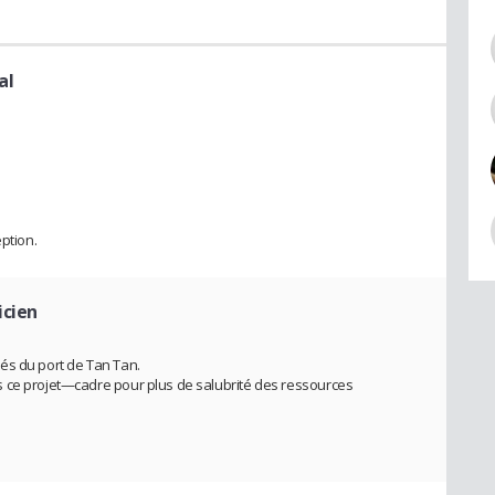
al
ption.
icien
és du port de Tan Tan.
 ce projet—cadre pour plus de salubrité des ressources