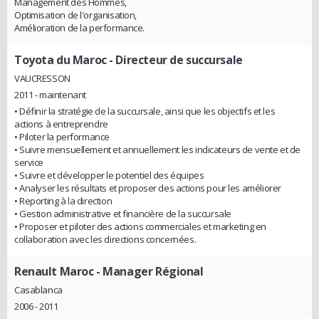
Management des Hommes,
Optimisation de l'organisation,
Amélioration de la performance.
Toyota du Maroc
- Directeur de succursale
VAUCRESSON
2011 - maintenant
• Définir la stratégie de la succursale, ainsi que les objectifs et les
actions à entreprendre
• Piloter la performance
• Suivre mensuellement et annuellement les indicateurs de vente et de
service
• Suivre et développer le potentiel des équipes
• Analyser les résultats et proposer des actions pour les améliorer
• Reporting à la direction
• Gestion administrative et financière de la succursale
• Proposer et piloter des actions commerciales et marketing en
collaboration avec les directions concernées.
Renault Maroc
- Manager Régional
Casablanca
2006 - 2011