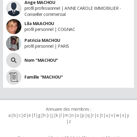
Ange MACHOU
profil professionnel | ANNE CAROLE IMMOBILIER -
Conseiller commercial
Lila MAACHOU
profil personnel | COGNAC
Patricia MACHOU
profil personnel | PARIS
Nom "MACHOU"
Famille "MACHOU"
Annuaire des membres :
a
b
c
d
e
f
g
h
i
j
k
l
m
n
o
p
q
r
s
t
u
v
w
x
y
z