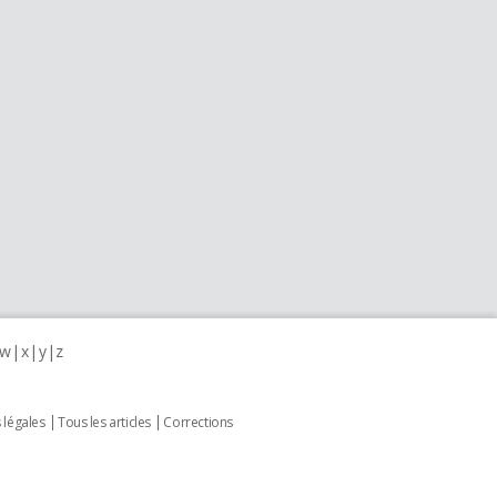
w
x
y
z
 légales
Tous les articles
Corrections