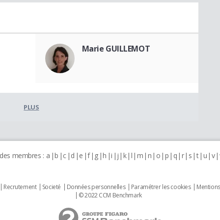
Marie GUILLEMOT
PLUS
 des membres :
a
b
c
d
e
f
g
h
i
j
k
l
m
n
o
p
q
r
s
t
u
v
Recrutement
Societé
Données personnelles
Paramétrer les cookies
Mentions
© 2022 CCM Benchmark