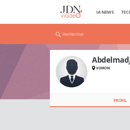
IA NEWS
TEC
Rechercher
Abdelmad
VOIRON
Abdelmadjid
BOUBAAYA
PROFIL