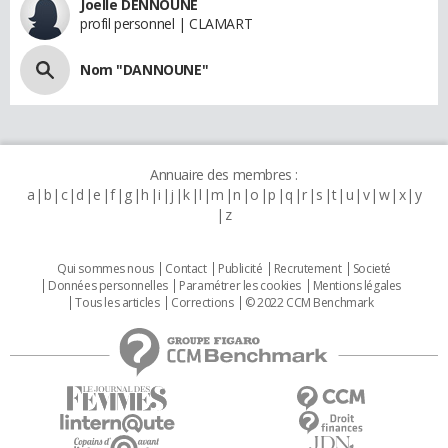
Joelle DENNOUNE
profil personnel | CLAMART
Nom "DANNOUNE"
Annuaire des membres :
a
b
c
d
e
f
g
h
i
j
k
l
m
n
o
p
q
r
s
t
u
v
w
x
y
z
Qui sommes nous
Contact
Publicité
Recrutement
Societé
Données personnelles
Paramétrer les cookies
Mentions légales
Tous les articles
Corrections
© 2022 CCM Benchmark