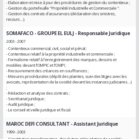
- Elaboration et mise à jour des procédures de gestion du contentieux ;
- Gestion du portefeuille "Propriété Industrielle et Commerciale ".
- Gestion des contrats d’assurances (déclaration des sinistres,
recours…).
SOMAFACO - GROUPE EL EULJ
- Responsable Juridique
2003 - 2007
- Contentieux commercial, civil, social et pénal ;
- Contentieux relatif à la propriété industrielle et commerciale ;
- Formalisme relatif à l’enregistrement des marques, dessins et
modèles devant l’OMPIC et l’OMPI ;
- Recouvrement des créances en souffrances ;
- Mesures procédurales (dépôt des plaintes, suivi des litiges avec les
avocats, représentation de la société devant les instances judiciaires…)
;
- Rédaction et analyse des contrats ;
- Secrétariat juridique ;
- Audit juridique ;
- Le conseil et veille juridique et fiscal.
MAROC DEFI CONSULTANT
- Assistant Juridique
1999 - 2003
- Constitution, transformation, dissolution et liquidation de société ;