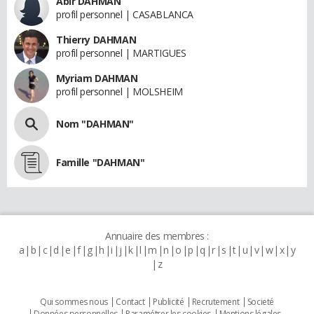
Abir DAHMAN
profil personnel | CASABLANCA
Thierry DAHMAN
profil personnel | MARTIGUES
Myriam DAHMAN
profil personnel | MOLSHEIM
Nom "DAHMAN"
Famille "DAHMAN"
Annuaire des membres :
a
b
c
d
e
f
g
h
i
j
k
l
m
n
o
p
q
r
s
t
u
v
w
x
y
z
Qui sommes nous
Contact
Publicité
Recrutement
Societé
Données personnelles
Paramétrer les cookies
Mentions légales