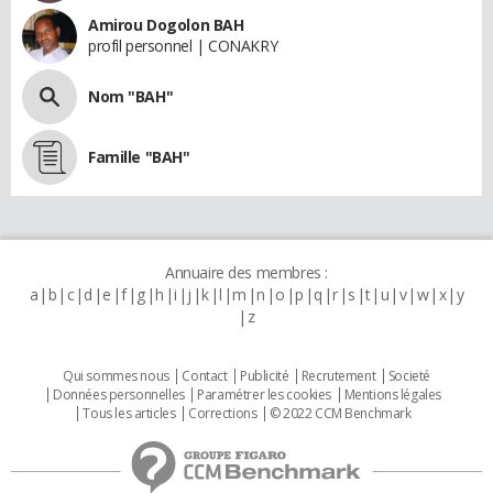
Amirou Dogolon BAH
profil personnel | CONAKRY
Nom "BAH"
Famille "BAH"
Annuaire des membres :
a
b
c
d
e
f
g
h
i
j
k
l
m
n
o
p
q
r
s
t
u
v
w
x
y
z
Qui sommes nous
Contact
Publicité
Recrutement
Societé
Données personnelles
Paramétrer les cookies
Mentions légales
Tous les articles
Corrections
© 2022 CCM Benchmark