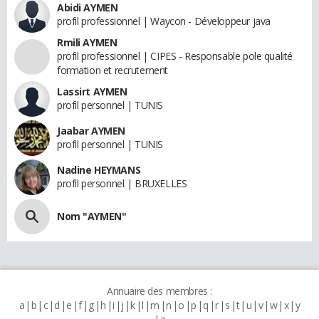
Abidi AYMEN
profil professionnel | Waycon - Développeur java
Rmili AYMEN
profil professionnel | CIPES - Responsable pole qualité
formation et recrutement
Lassirt AYMEN
profil personnel | TUNIS
Jaabar AYMEN
profil personnel | TUNIS
Nadine HEYMANS
profil personnel | BRUXELLES
Nom "AYMEN"
Annuaire des membres :
a
b
c
d
e
f
g
h
i
j
k
l
m
n
o
p
q
r
s
t
u
v
w
x
y