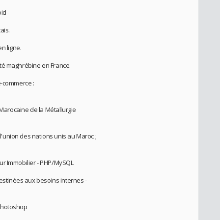
id -
ais.
n ligne.
uté maghrébine en France.
e-commerce :
 Marocaine de la Métallurgie
r l'union des nations unis au Maroc ;
eur Immobilier - PHP/MySQL
destinées aux besoins internes -
 Photoshop