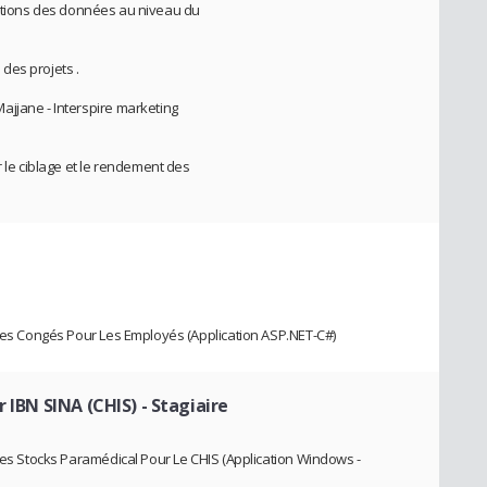
njections des données au niveau du
 des projets .
ajjane - Interspire marketing
r le ciblage et le rendement des
 Des Congés Pour Les Employés (Application ASP.NET-C#)
r IBN SINA (CHIS)
- Stagiaire
 Des Stocks Paramédical Pour Le CHIS (Application Windows -