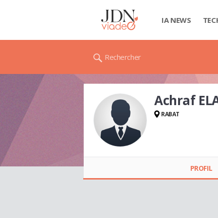
IA NEWS
TEC
Rechercher
Achraf EL
RABAT
Achraf ELAARBI
PROFIL