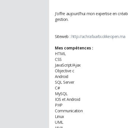
J'offre aujourd'hui mon expertise en créati
gestion.
Siteweb :
http://achrafaarbi.olikeopen.ma
Mes compétences :
HTML
CSS
JavaScript/Ajax
Objective c
Android
SQL Server
C#
MySQL
IOS et Android
PHP
Communication
Linux
UML
JAVA