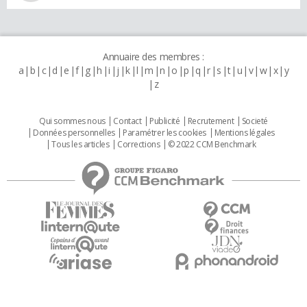
Annuaire des membres :
a
b
c
d
e
f
g
h
i
j
k
l
m
n
o
p
q
r
s
t
u
v
w
x
y
z
Qui sommes nous
Contact
Publicité
Recrutement
Societé
Données personnelles
Paramétrer les cookies
Mentions légales
Tous les articles
Corrections
© 2022 CCM Benchmark