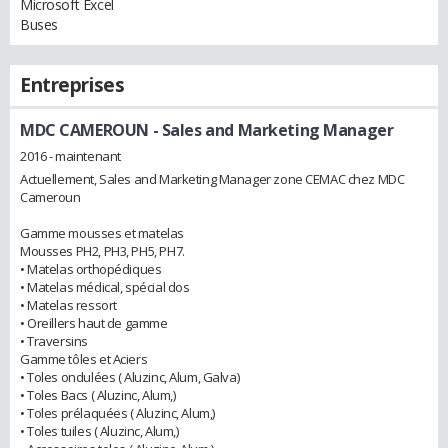
Microsoft Excel
Buses
Entreprises
MDC CAMEROUN
- Sales and Marketing Manager
2016 - maintenant
Actuellement, Sales and Marketing Manager zone CEMAC chez MDC
Cameroun
Gamme mousses et matelas
Mousses PH2, PH3, PH5, PH7.
• Matelas orthopédiques
• Matelas médical, spécial dos
• Matelas ressort
• Oreillers haut de gamme
• Traversins
Gamme tôles et Aciers
• Toles ondulées ( Aluzinc, Alum, Galva)
• Toles Bacs ( Aluzinc, Alum,)
• Toles prélaquées ( Aluzinc, Alum,)
• Toles tuiles ( Aluzinc, Alum,)