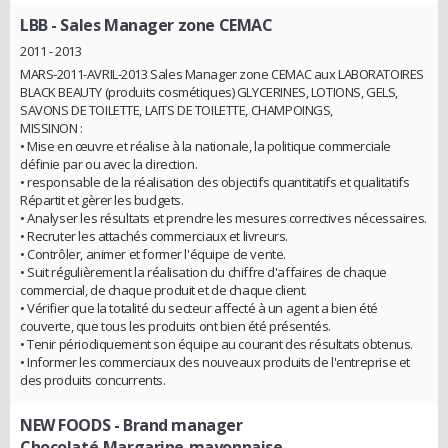
LBB
- Sales Manager zone CEMAC
2011 - 2013
MARS-2011-AVRIL-2013 Sales Manager zone CEMAC aux LABORATOIRES
BLACK BEAUTY (produits cosmétiques) GLYCERINES, LOTIONS, GELS,
SAVONS DE TOILETTE, LAITS DE TOILETTE, CHAMPOINGS,
MISSINON :
• Mise en œuvre et réalise à la nationale, la politique commerciale
définie par ou avec la direction.
• responsable de la réalisation des objectifs quantitatifs et qualitatifs
Répartit et gèrer les budgets.
• Analyser les résultats et prendre les mesures correctives nécessaires.
• Recruter les attachés commerciaux et livreurs.
• Contrôler, animer et former l'équipe de vente.
• Suit régulièrement la réalisation du chiffre d'affaires de chaque
commercial, de chaque produit et de chaque client.
• Vérifier que la totalité du secteur affecté à un agent a bien été
couverte, que tous les produits ont bien été présentés.
• Tenir périodiquement son équipe au courant des résultats obtenus.
• Informer les commerciaux des nouveaux produits de l'entreprise et
des produits concurrents.
NEW FOODS
- Brand manager
Chocolaté,Margarine,mayonnaise