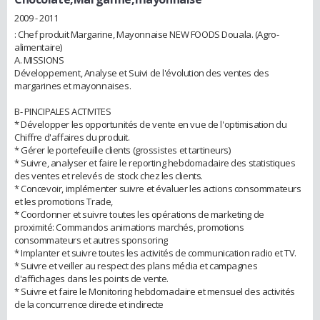
2009 - 2011
: Chef produit Margarine, Mayonnaise NEW FOODS Douala. (Agro-
alimentaire)
A. MISSIONS
Développement, Analyse et Suivi de l'évolution des ventes des
margarines et mayonnaises.
B- PINCIPALES ACTIVITES
* Développer les opportunités de vente en vue de l'optimisation du
Chiffre d'affaires du produit.
* Gérer le portefeuille clients (grossistes et tartineurs)
* Suivre, analyser et faire le reporting hebdomadaire des statistiques
des ventes et relevés de stock chez les clients.
* Concevoir, implémenter suivre et évaluer les actions consommateurs
et les promotions Trade,
* Coordonner et suivre toutes les opérations de marketing de
proximité: Commandos animations marchés, promotions
consommateurs et autres sponsoring
* Implanter et suivre toutes les activités de communication radio et TV.
* Suivre et veiller au respect des plans média et campagnes
d'affichages dans les points de vente.
* Suivre et faire le Monitoring hebdomadaire et mensuel des activités
de la concurrence directe et indirecte