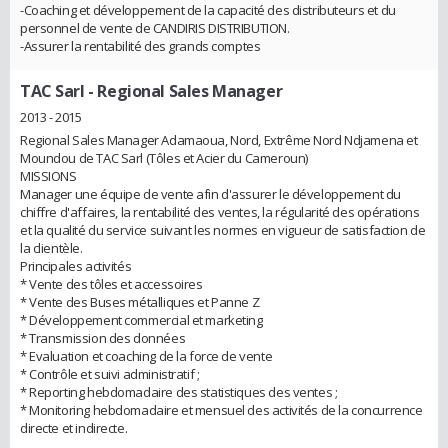
-Coaching et développement de la capacité des distributeurs et du
personnel de vente de CANDIRIS DISTRIBUTION.
-Assurer la rentabilité des grands comptes
TAC Sarl
- Regional Sales Manager
2013 - 2015
Regional Sales Manager Adamaoua, Nord, Extrême Nord Ndjamena et
Moundou de TAC Sarl (Tôles et Acier du Cameroun)
MISSIONS
Manager une équipe de vente afin d'assurer le développement du
chiffre d'affaires, la rentabilité des ventes, la régularité des opérations
et la qualité du service suivant les normes en vigueur de satisfaction de
la clientèle.
Principales activités
* Vente des tôles et accessoires
* Vente des Buses métalliques et Panne Z
* Développement commercial et marketing
* Transmission des données
* Evaluation et coaching de la force de vente
* Contrôle et suivi administratif ;
* Reporting hebdomadaire des statistiques des ventes ;
* Monitoring hebdomadaire et mensuel des activités de la concurrence
directe et indirecte.