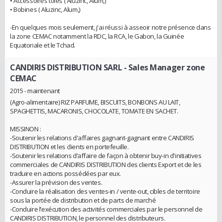
• Accessoires toles ( Aluzinc, Alum,)
• Bobines ( Aluzinc, Alum,)
-En quelques mois seulement, j'ai réussi à asseoir notre présence dans
la zone CEMAC notamment la RDC, la RCA, le Gabon, la Guinée
Equatoriale et le Tchad.
CANDIRIS DISTRIBUTION SARL
- Sales Manager zone
CEMAC
2015 - maintenant
(Agro-alimentaire) RIZ PARFUME, BISCUITS, BONBONS AU LAIT,
SPAGHETTIS, MACARONIS, CHOCOLATE, TOMATE EN SACHET.
MISSINON :
-Soutenir les relations d'affaires gagnant-gagnant entre CANDIRIS
DISTRIBUTION et les clients en portefeuille.
-Soutenir les relations d’affaire de façon à obtenir buy-in d'initiatives
commerciales de CANDIRIS DISTRIBUTION des clients Export et de les
traduire en actions possédées par eux.
-Assurer la prévision des ventes.
-Conduire la réalisation des ventes-in / vente-out, cibles de territoire
sous la portée de distribution et de parts de marché
-Conduire l’exécution des activités commerciales par le personnel de
CANDIRIS DISTRIBUTION, le personnel des distributeurs.