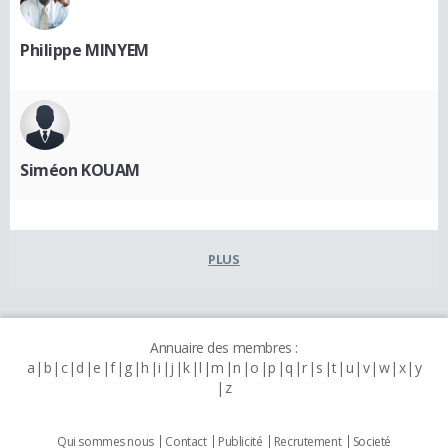
Philippe MINYEM
Siméon KOUAM
PLUS
Annuaire des membres :
a
b
c
d
e
f
g
h
i
j
k
l
m
n
o
p
q
r
s
t
u
v
w
x
y
z
Qui sommes nous
Contact
Publicité
Recrutement
Societé