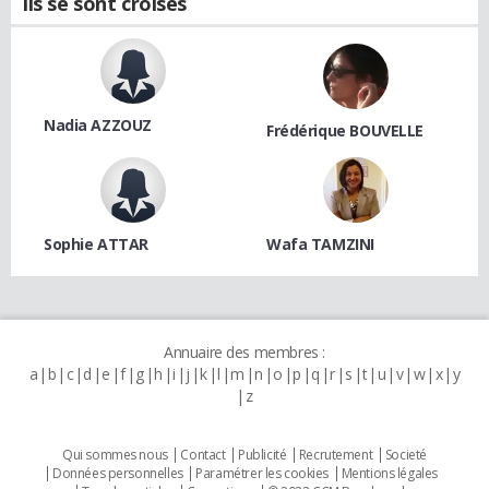
Ils se sont croisés
Nadia AZZOUZ
Frédérique BOUVELLE
Sophie ATTAR
Wafa TAMZINI
Annuaire des membres :
a
b
c
d
e
f
g
h
i
j
k
l
m
n
o
p
q
r
s
t
u
v
w
x
y
z
Qui sommes nous
Contact
Publicité
Recrutement
Societé
Données personnelles
Paramétrer les cookies
Mentions légales