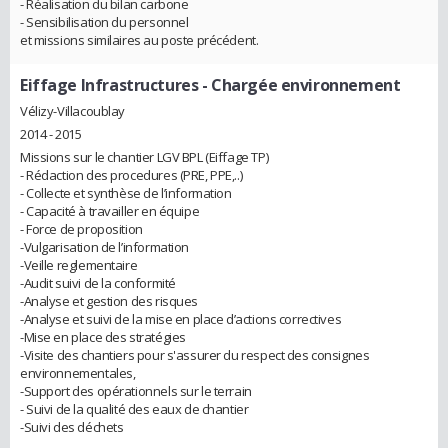
- Réalisation du bilan carbone
- Sensibilisation du personnel
et missions similaires au poste précédent.
Eiffage Infrastructures
- Chargée environnement
Vélizy-Villacoublay
2014 - 2015
Missions sur le chantier LGV BPL (Eiffage TP)
- Rédaction des procedures (PRE, PPE,..)
- Collecte et synthèse de l’information
- Capacité à travailler en équipe
- Force de proposition
-Vulgarisation de l’information
-Veille reglementaire
-Audit suivi de la conformité
-Analyse et gestion des risques
-Analyse et suivi de la mise en place d’actions correctives
-Mise en place des stratégies
-Visite des chantiers pour s'assurer du respect des consignes
environnementales,
-Support des opérationnels sur le terrain
- Suivi de la qualité des eaux de chantier
-Suivi des déchets