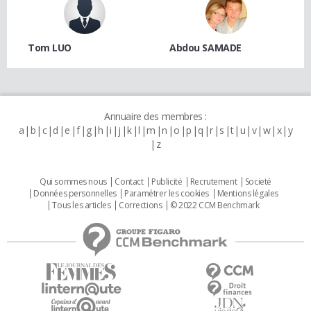
Tom LUO
Abdou SAMADE
Annuaire des membres :
a
b
c
d
e
f
g
h
i
j
k
l
m
n
o
p
q
r
s
t
u
v
w
x
y
z
Qui sommes nous
Contact
Publicité
Recrutement
Societé
Données personnelles
Paramétrer les cookies
Mentions légales
Tous les articles
Corrections
© 2022 CCM Benchmark