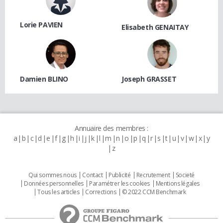
Lorie PAVIEN
Elisabeth GENAITAY
Damien BLINO
Joseph GRASSET
Annuaire des membres :
a
b
c
d
e
f
g
h
i
j
k
l
m
n
o
p
q
r
s
t
u
v
w
x
y
z
Qui sommes nous
Contact
Publicité
Recrutement
Societé
Données personnelles
Paramétrer les cookies
Mentions légales
Tous les articles
Corrections
© 2022 CCM Benchmark