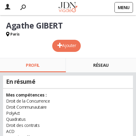
MENU
Agathe GIBERT
Paris
Ajouter
PROFIL
RÉSEAU
En résumé
Mes compétences :
Droit de la Concurrence
Droit Communautaire
PolyAct
Quadratus
Droit des contrats
ACD