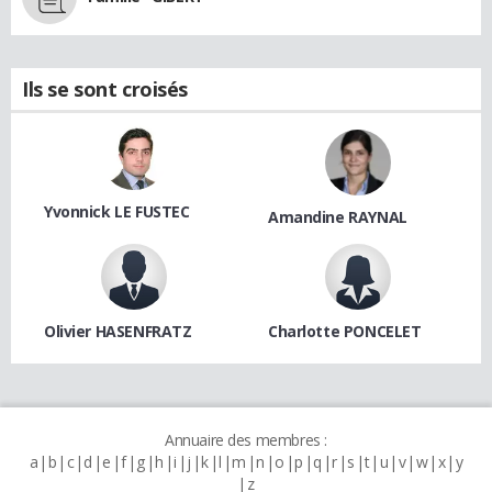
Ils se sont croisés
Yvonnick LE FUSTEC
Amandine RAYNAL
Olivier HASENFRATZ
Charlotte PONCELET
Annuaire des membres :
a
b
c
d
e
f
g
h
i
j
k
l
m
n
o
p
q
r
s
t
u
v
w
x
y
z