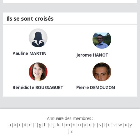
Ils se sont croisés
Pauline MARTIN
Jerome HANOT
Bénédicte BOUSSAGUET
Pierre DEMOUZON
Annuaire des membres :
a
b
c
d
e
f
g
h
i
j
k
l
m
n
o
p
q
r
s
t
u
v
w
x
y
z