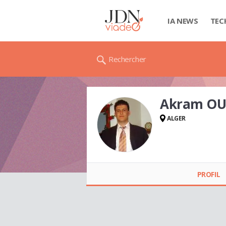
IA NEWS
TEC
Rechercher
Akram OU
ALGER
Akram OUYEDDER
PROFIL