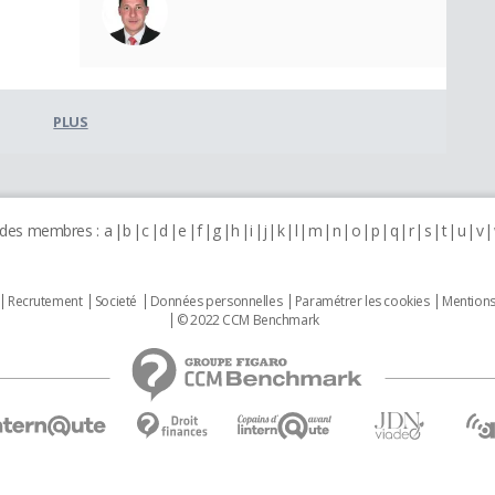
PLUS
 des membres :
a
b
c
d
e
f
g
h
i
j
k
l
m
n
o
p
q
r
s
t
u
v
Recrutement
Societé
Données personnelles
Paramétrer les cookies
Mentions
© 2022 CCM Benchmark