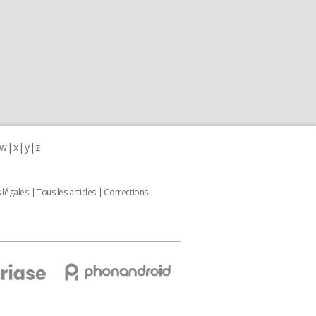
w
x
y
z
 légales
Tous les articles
Corrections