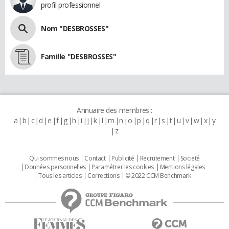
profil professionnel
Nom "DESBROSSES"
Famille "DESBROSSES"
Annuaire des membres :
a
b
c
d
e
f
g
h
i
j
k
l
m
n
o
p
q
r
s
t
u
v
w
x
y
z
Qui sommes nous
Contact
Publicité
Recrutement
Societé
Données personnelles
Paramétrer les cookies
Mentions légales
Tous les articles
Corrections
© 2022 CCM Benchmark