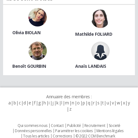
Olivia BIOLAN
Mathilde FOLIARD
Benoît GOURBIN
Anaïs LANDAIS
Annuaire des membres :
a
b
c
d
e
f
g
h
i
j
k
l
m
n
o
p
q
r
s
t
u
v
w
x
y
z
Qui sommes nous
Contact
Publicité
Recrutement
Societé
Données personnelles
Paramétrer les cookies
Mentions légales
Tous les articles
Corrections
© 2022 CCM Benchmark