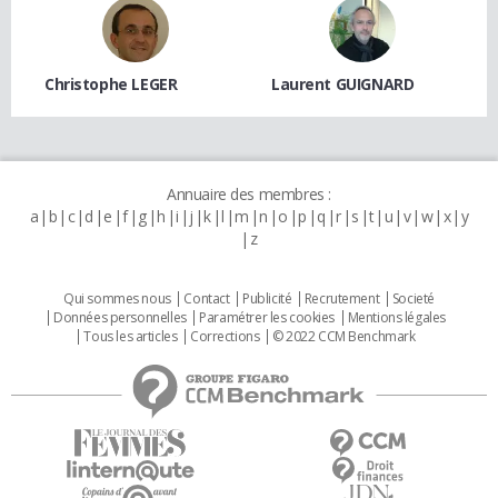
Christophe LEGER
Laurent GUIGNARD
Annuaire des membres :
a
b
c
d
e
f
g
h
i
j
k
l
m
n
o
p
q
r
s
t
u
v
w
x
y
z
Qui sommes nous
Contact
Publicité
Recrutement
Societé
Données personnelles
Paramétrer les cookies
Mentions légales
Tous les articles
Corrections
© 2022 CCM Benchmark