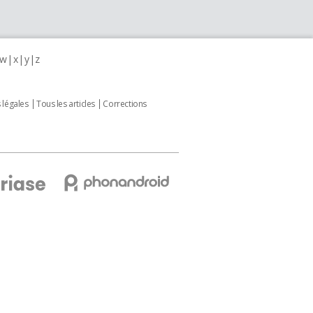
w
x
y
z
 légales
Tous les articles
Corrections