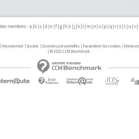
 des membres :
a
b
c
d
e
f
g
h
i
j
k
l
m
n
o
p
q
r
s
t
u
v
Recrutement
Societé
Données personnelles
Paramétrer les cookies
Mentions
© 2022 CCM Benchmark