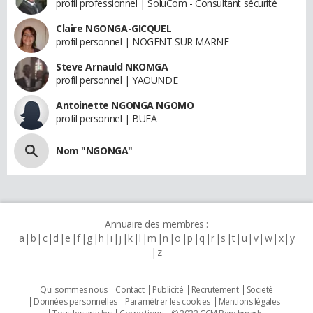
profil professionnel | SoluCom - Consultant sécurité
Claire NGONGA-GICQUEL
profil personnel | NOGENT SUR MARNE
Steve Arnauld NKOMGA
profil personnel | YAOUNDE
Antoinette NGONGA NGOMO
profil personnel | BUEA
Nom "NGONGA"
Annuaire des membres :
a
b
c
d
e
f
g
h
i
j
k
l
m
n
o
p
q
r
s
t
u
v
w
x
y
z
Qui sommes nous
Contact
Publicité
Recrutement
Societé
Données personnelles
Paramétrer les cookies
Mentions légales