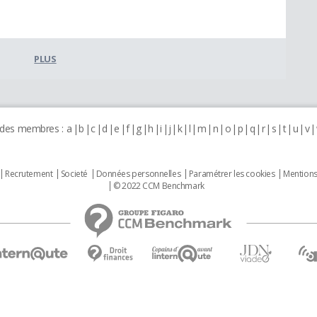
PLUS
 des membres :
a
b
c
d
e
f
g
h
i
j
k
l
m
n
o
p
q
r
s
t
u
v
Recrutement
Societé
Données personnelles
Paramétrer les cookies
Mentions
© 2022 CCM Benchmark