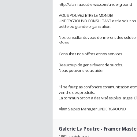
http://alainlapoutre.wix.com/underground
VOUS POUVEZ ETRE LE MONDE!
UNDERGROUND CONSULTANT est la solution pro
petite ou grande organisation.
Nos consultants vous donneront des solutions
rêves.
Consultez nos offres et nos services.
Beaucoup de gens rêvent de succès.
Nous pouvons vous aider!
"Il ne faut pas confondre communication et 
vendre des produits.
La communication a des visées plus larges. El
Alain Sajous Manager UNDERGROUND
Galerie La Poutre
- Framer Maste
1981 - maintenant