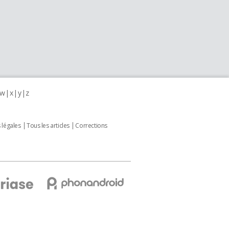
w
x
y
z
 légales
Tous les articles
Corrections