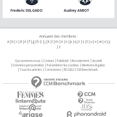
Frederic DELGADO
Audrey AMIOT
Annuaire des membres :
a
b
c
d
e
f
g
h
i
j
k
l
m
n
o
p
q
r
s
t
u
v
w
x
y
z
Qui sommes nous
Contact
Publicité
Recrutement
Societé
Données personnelles
Paramétrer les cookies
Mentions légales
Tous les articles
Corrections
© 2022 CCM Benchmark