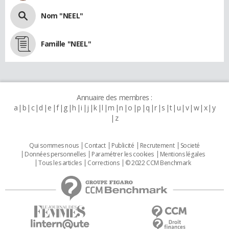
Nom "NEEL"
Famille "NEEL"
Annuaire des membres :
a
b
c
d
e
f
g
h
i
j
k
l
m
n
o
p
q
r
s
t
u
v
w
x
y
z
Qui sommes nous
Contact
Publicité
Recrutement
Societé
Données personnelles
Paramétrer les cookies
Mentions légales
Tous les articles
Corrections
© 2022 CCM Benchmark