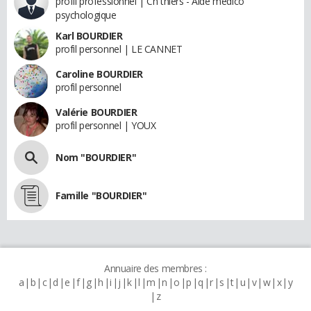
profil professionnel | Ch thiers - Aide medico
psychologique
Karl BOURDIER
profil personnel | LE CANNET
Caroline BOURDIER
profil personnel
Valérie BOURDIER
profil personnel | YOUX
Nom "BOURDIER"
Famille "BOURDIER"
Annuaire des membres :
a
b
c
d
e
f
g
h
i
j
k
l
m
n
o
p
q
r
s
t
u
v
w
x
y
z