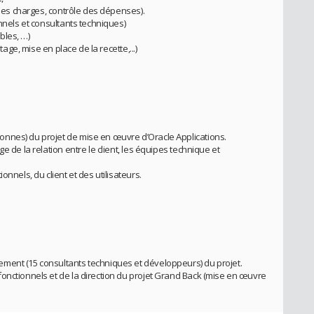
n des charges, contrôle des dépenses).
onnels et consultants techniques)
ables, …)
tage, mise en place de la recette,...)
nnes) du projet de mise en œuvre d’Oracle Applications.
e de la relation entre le client, les équipes technique et
onnels, du client et des utilisateurs.
ment (15 consultants techniques et développeurs) du projet.
onctionnels et de la direction du projet Grand Back (mise en œuvre