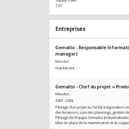
TXT
Entreprises
Gemalto
- Responsable Informatiq
manager)
Meudon
maintenant
Gemalto
- Chef du projet « Produ
Meudon
2003 - 2004
Pilotage d’un projet au forfait (négociation co
des livraisons, suivi des plannings, gestion de
Pilotage de l’équipe Gemplus (industrialisation,
Mise en place de la maintenance et du support