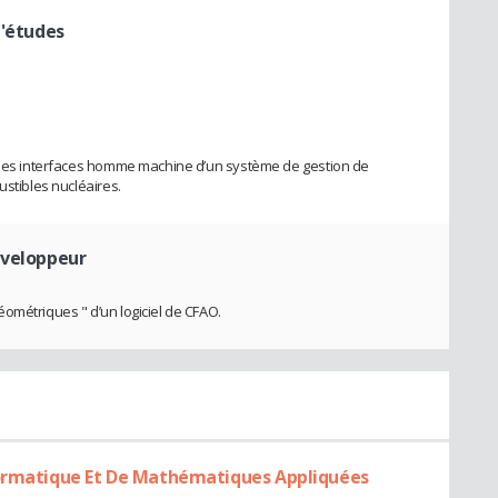
d'études
n des interfaces homme machine d’un système de gestion de
ustibles nucléaires.
éveloppeur
ométriques " d’un logiciel de CFAO.
formatique Et De Mathématiques Appliquées