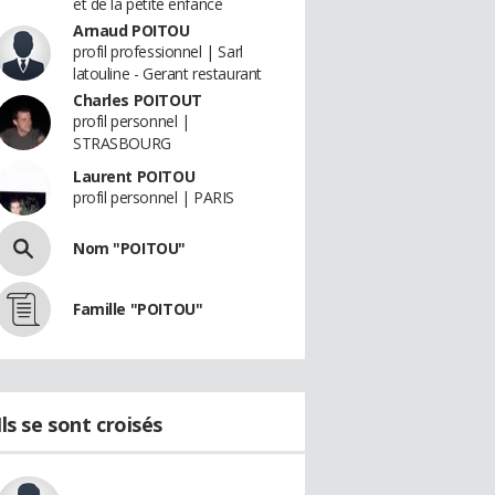
et de la petite enfance
Arnaud POITOU
profil professionnel | Sarl
latouline - Gerant restaurant
Charles POITOUT
profil personnel |
STRASBOURG
Laurent POITOU
profil personnel | PARIS
Nom "POITOU"
Famille "POITOU"
Ils se sont croisés