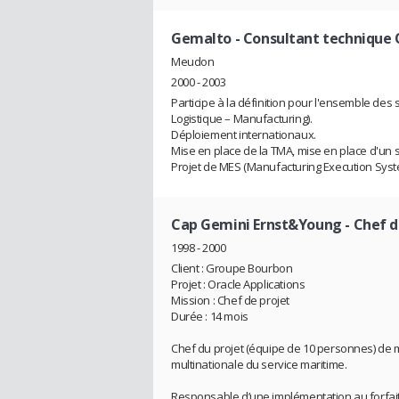
Gemalto
- Consultant technique 
Meudon
2000 - 2003
Participe à la définition pour l'ensemble des
Logistique – Manufacturing).
Déploiement internationaux.
Mise en place de la TMA, mise en place d'un s
Projet de MES (Manufacturing Execution Syste
Cap Gemini Ernst&Young
- Chef d
1998 - 2000
Client : Groupe Bourbon
Projet : Oracle Applications
Mission : Chef de projet
Durée : 14 mois
Chef du projet (équipe de 10 personnes) de 
multinationale du service maritime.
Responsable d’une implémentation au forfait