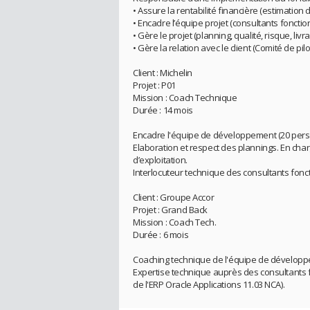
• Assure la rentabilité financière (estimatio
• Encadre l’équipe projet (consultants foncti
• Gère le projet (planning, qualité, risque, livr
• Gère la relation avec le client (Comité de pilo
Client : Michelin
Projet : P01
Mission : Coach Technique
Durée : 14 mois
Encadre l'équipe de développement (20 perso
Elaboration et respect des plannings. En charg
d’exploitation.
Interlocuteur technique des consultants foncti
Client : Groupe Accor
Projet : Grand Back
Mission : Coach Tech.
Durée : 6 mois
Coaching technique de l'équipe de développe
Expertise technique auprès des consultants f
de l'ERP Oracle Applications 11.03 NCA).