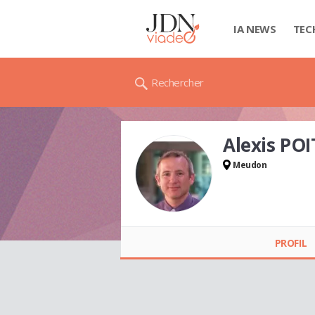
IA NEWS
TEC
Rechercher
Alexis PO
Meudon
Alexis POITOU
PROFIL