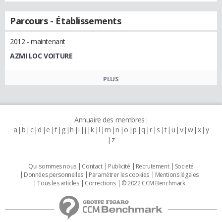
Parcours - Établissements
2012 - maintenant
AZMI LOC VOITURE
PLUS
Annuaire des membres :
a
b
c
d
e
f
g
h
i
j
k
l
m
n
o
p
q
r
s
t
u
v
w
x
y
z
Qui sommes nous
Contact
Publicité
Recrutement
Societé
Données personnelles
Paramétrer les cookies
Mentions légales
Tous les articles
Corrections
© 2022 CCM Benchmark