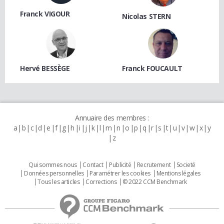
Franck VIGOUR
Nicolas STERN
Hervé BESSÈGE
Franck FOUCAULT
Annuaire des membres :
a
b
c
d
e
f
g
h
i
j
k
l
m
n
o
p
q
r
s
t
u
v
w
x
y
z
Qui sommes nous
Contact
Publicité
Recrutement
Societé
Données personnelles
Paramétrer les cookies
Mentions légales
Tous les articles
Corrections
© 2022 CCM Benchmark