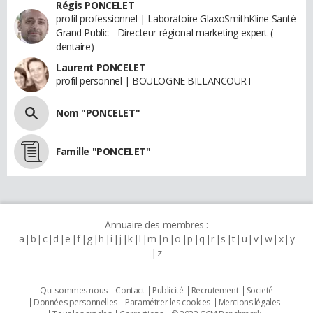
Régis PONCELET
profil professionnel | Laboratoire GlaxoSmithKline Santé
Grand Public - Directeur régional marketing expert (
dentaire)
Laurent PONCELET
profil personnel | BOULOGNE BILLANCOURT
Nom "PONCELET"
Famille "PONCELET"
Annuaire des membres :
a
b
c
d
e
f
g
h
i
j
k
l
m
n
o
p
q
r
s
t
u
v
w
x
y
z
Qui sommes nous
Contact
Publicité
Recrutement
Societé
Données personnelles
Paramétrer les cookies
Mentions légales