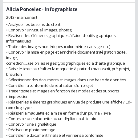
Alicia Poncelet
- Infographiste
2013 - maintenant
• Analyser les besoins du client
• Concevoir un visuel (images, photos)
• Réaliser des éléments graphiques à l’aide d’outils graphiques
informatiques
• Traiter des images numériques (colorimétrie, cadrage, etc.)
• Concevoir la mise en page et enrichir le document (intégration texte,
image,
correction, ...) selon les règles typographiques et la charte graphique
• Saisir le texte ou réaliser la maquette à partir du manuscrit, pré-projet,
brouillon
• Sélectionner des documents et images dans une base de données
• Contrôler la conformité de réalisation d’un projet
• Traiter textes et images en fonction des modes et des supports
d’impression
• Réaliser les éléments graphiques en vue de produire une affiche / Cd-
rom / logotype
• Réaliser la maquette et la mise en forme d’un journal / livre
• Concevoir une plaquette ou un dépliant publicitaire
• Concevoir une signalétique
• Réaliser un photomontage
• Contrôler le document finalisé et vérifier sa conformité