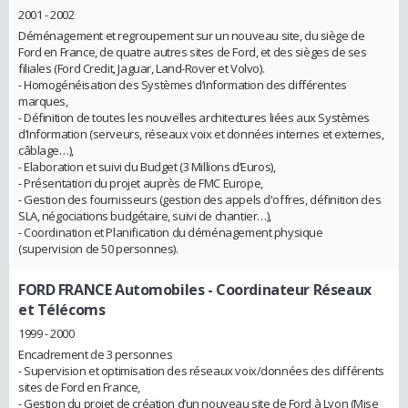
2001 - 2002
Déménagement et regroupement sur un nouveau site, du siège de
Ford en France, de quatre autres sites de Ford, et des sièges de ses
filiales (Ford Credit, Jaguar, Land-Rover et Volvo).
- Homogénéisation des Systèmes d’information des différentes
marques,
- Définition de toutes les nouvelles architectures liées aux Systèmes
d’Information (serveurs, réseaux voix et données internes et externes,
câblage…),
- Elaboration et suivi du Budget (3 Millions d’Euros),
- Présentation du projet auprès de FMC Europe,
- Gestion des fournisseurs (gestion des appels d'offres, définition des
SLA, négociations budgétaire, suivi de chantier…),
- Coordination et Planification du déménagement physique
(supervision de 50 personnes).
FORD FRANCE Automobiles
- Coordinateur Réseaux
et Télécoms
1999 - 2000
Encadrement de 3 personnes
- Supervision et optimisation des réseaux voix/données des différents
sites de Ford en France,
- Gestion du projet de création d’un nouveau site de Ford à Lyon (Mise