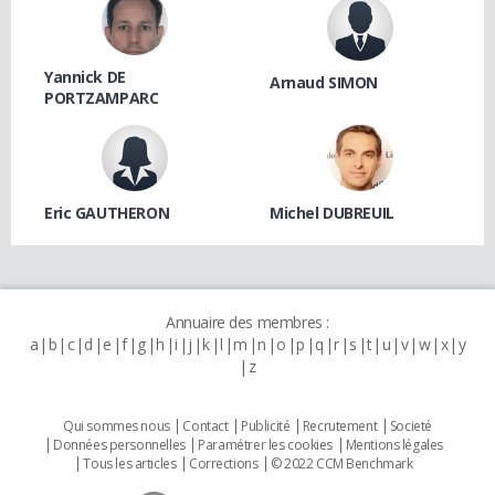
Yannick DE
Arnaud SIMON
PORTZAMPARC
Eric GAUTHERON
Michel DUBREUIL
Annuaire des membres :
a
b
c
d
e
f
g
h
i
j
k
l
m
n
o
p
q
r
s
t
u
v
w
x
y
z
Qui sommes nous
Contact
Publicité
Recrutement
Societé
Données personnelles
Paramétrer les cookies
Mentions légales
Tous les articles
Corrections
© 2022 CCM Benchmark