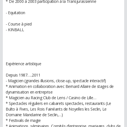
* De 2000 à 2003 participation à la Transjurassienne
- Equitation
- Course à pied
- KINBALL
Expérience artistique
Depuis 1987…..2011
- Magicien (grandes illusions, close-up, spectacle interactif)
* Animation en collaboration avec Bernard Allaire de stages de
dynamisation en entreprise
* Magicien au Racing Club de Lens / Casino de Lille…
* Spectacles réguliers en cabarets spectacles, restaurants (Le
Bulto à Fives, Les Rois Fainéants de Noyelles les Seclin, Le
Domaine Mandarine de Seclin,…)
* Festivals de magie
* Animations, séminaires, Comités d’entreprise, mariages, clubs de