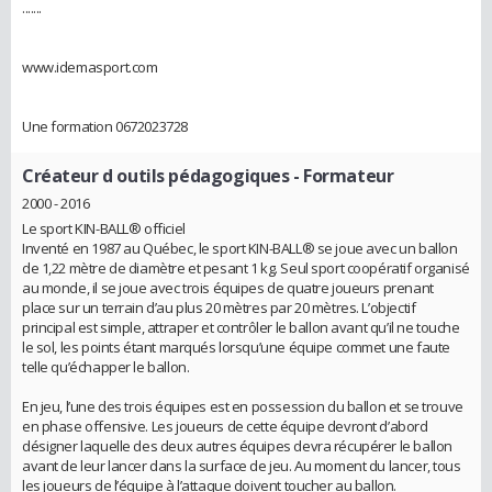
.......
www.idemasport.com
Une formation 0672023728
Créateur d outils pédagogiques
- Formateur
2000 - 2016
Le sport KIN-BALL® officiel
Inventé en 1987 au Québec, le sport KIN-BALL® se joue avec un ballon
de 1,22 mètre de diamètre et pesant 1 kg. Seul sport coopératif organisé
au monde, il se joue avec trois équipes de quatre joueurs prenant
place sur un terrain d’au plus 20 mètres par 20 mètres. L’objectif
principal est simple, attraper et contrôler le ballon avant qu’il ne touche
le sol, les points étant marqués lorsqu’une équipe commet une faute
telle qu’échapper le ballon.
En jeu, l’une des trois équipes est en possession du ballon et se trouve
en phase offensive. Les joueurs de cette équipe devront d’abord
désigner laquelle des deux autres équipes devra récupérer le ballon
avant de leur lancer dans la surface de jeu. Au moment du lancer, tous
les joueurs de l’équipe à l’attaque doivent toucher au ballon.