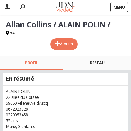
MENU
Allan Collins / ALAIN POLIN /
VA
Ajouter
PROFIL
RÉSEAU
En résumé
ALAIN POLIN
22 allée du Colisée
59650 Villeneuve d’Ascq
0672023728
0320053458
55 ans
Marié, 3 enfants