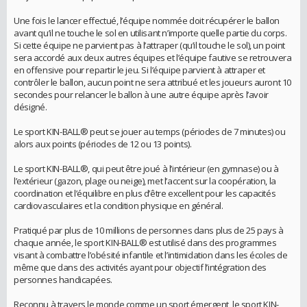
Une fois le lancer effectué, l’équipe nommée doit récupérer le ballon
avant qu’il ne touche le sol en utilisant n’importe quelle partie du corps.
Si cette équipe ne parvient pas à l’attraper (qu’il touche le sol), un point
sera accordé aux deux autres équipes et l’équipe fautive se retrouvera
en offensive pour repartir le jeu. Si l’équipe parvient à attraper et
contrôler le ballon, aucun point ne sera attribué et les joueurs auront 10
secondes pour relancer le ballon à une autre équipe après l’avoir
désigné.
Le sport KIN-BALL® peut se jouer au temps (périodes de 7 minutes) ou
alors aux points (périodes de 12 ou 13 points).
Le sport KIN-BALL®, qui peut être joué à l’intérieur (en gymnase) ou à
l’extérieur (gazon, plage ou neige), met l’accent sur la coopération, la
coordination et l’équilibre en plus d’être excellent pour les capacités
cardiovasculaires et la condition physique en général.
Pratiqué par plus de 10 millions de personnes dans plus de 25 pays à
chaque année, le sport KIN-BALL® est utilisé dans des programmes
visant à combattre l’obésité infantile et l’intimidation dans les écoles de
même que dans des activités ayant pour objectif l’intégration des
personnes handicapées.
Reconnu à travers le monde comme un sport émergent, le sport KIN-