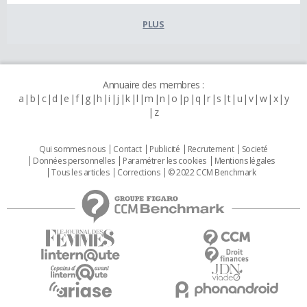
PLUS
Annuaire des membres :
a
b
c
d
e
f
g
h
i
j
k
l
m
n
o
p
q
r
s
t
u
v
w
x
y
z
Qui sommes nous
Contact
Publicité
Recrutement
Societé
Données personnelles
Paramétrer les cookies
Mentions légales
Tous les articles
Corrections
© 2022 CCM Benchmark