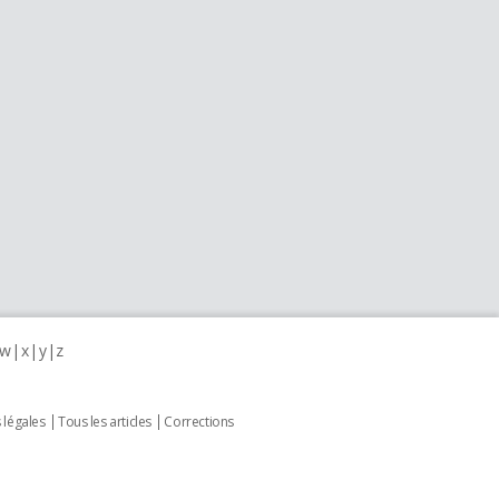
w
x
y
z
 légales
Tous les articles
Corrections