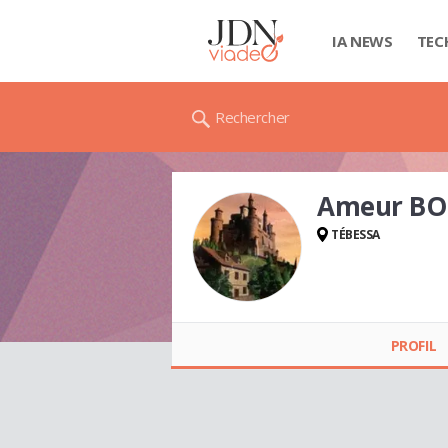
IA NEWS
TEC
Rechercher
Ameur BO
TÉBESSA
Ameur BOUALI
PROFIL