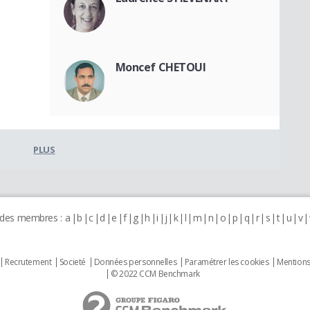
Moncef CHETOUI
PLUS
 des membres :
a
b
c
d
e
f
g
h
i
j
k
l
m
n
o
p
q
r
s
t
u
v
Recrutement
Societé
Données personnelles
Paramétrer les cookies
Mentions
© 2022 CCM Benchmark