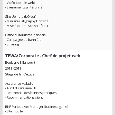
- Vidéo (pour le web)
- Evénement sur Péronne
Shu Uemura (L'Oréal)
- Mini site Calligraphy Uprising
- Mise à jour du site Art of Hair
Office du tourisme irlandais
- Campagne de bannière
- Emailing
TBWA\Corporate
- Chef de projet web
Boulogne Billancourt
2011 - 2011
Stage de fin d'étude
Assurance Maladie
- Audit du site ameli.fr
- Benchmark des bonnes pratiques
- Recommandations client
BNP Paribas Ace Manager (business game)
- Site mobile