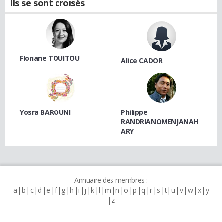
Ils se sont croisés
Floriane TOUITOU
Alice CADOR
Yosra BAROUNI
Philippe
RANDRIANOMENJANAH
ARY
Annuaire des membres :
a
b
c
d
e
f
g
h
i
j
k
l
m
n
o
p
q
r
s
t
u
v
w
x
y
z