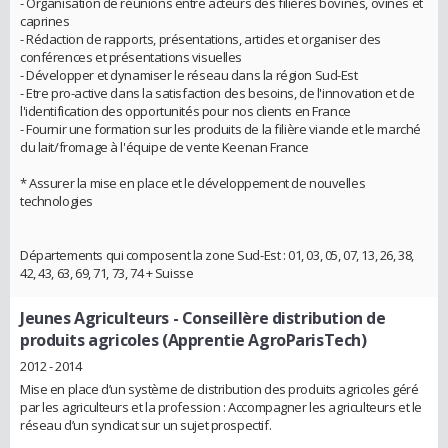
- Organisation de réunions entre acteurs des filières bovines, ovines et
caprines
- Rédaction de rapports, présentations, articles et organiser des
conférences et présentations visuelles
- Développer et dynamiser le réseau dans la région Sud-Est
- Etre pro-active dans la satisfaction des besoins, de l'innovation et de
l'identification des opportunités pour nos clients en France
- Fournir une formation sur les produits de la filière viande et le marché
du lait/fromage à l'équipe de vente Keenan France
* Assurer la mise en place et le développement de nouvelles
technologies
Départements qui composent la zone Sud-Est : 01, 03, 05, 07, 13, 26, 38,
42, 43, 63, 69, 71, 73, 74 + Suisse
Jeunes Agriculteurs
- Conseillère distribution de
produits agricoles (Apprentie AgroParisTech)
2012 - 2014
Mise en place d’un système de distribution des produits agricoles géré
par les agriculteurs et la profession : Accompagner les agriculteurs et le
réseau d’un syndicat sur un sujet prospectif.