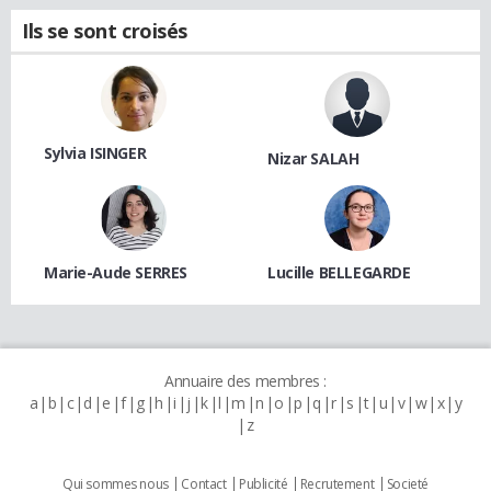
Ils se sont croisés
Sylvia ISINGER
Nizar SALAH
Marie-Aude SERRES
Lucille BELLEGARDE
Annuaire des membres :
a
b
c
d
e
f
g
h
i
j
k
l
m
n
o
p
q
r
s
t
u
v
w
x
y
z
Qui sommes nous
Contact
Publicité
Recrutement
Societé