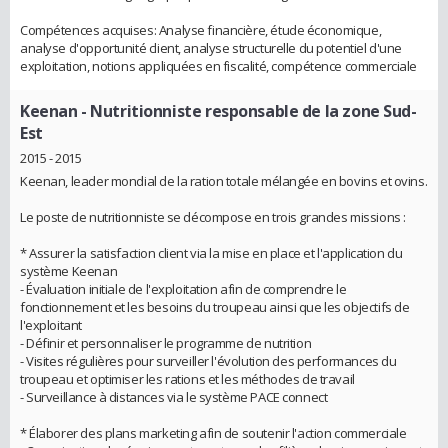
Compétences acquises: Analyse financière, étude économique,
analyse d'opportunité client, analyse structurelle du potentiel d'une
exploitation, notions appliquées en fiscalité, compétence commerciale
Keenan
- Nutritionniste responsable de la zone Sud-
Est
2015 - 2015
Keenan, leader mondial de la ration totale mélangée en bovins et ovins.
Le poste de nutritionniste se décompose en trois grandes missions :
* Assurer la satisfaction client via la mise en place et l'application du
système Keenan
- Évaluation initiale de l'exploitation afin de comprendre le
fonctionnement et les besoins du troupeau ainsi que les objectifs de
l'exploitant
- Définir et personnaliser le programme de nutrition
- Visites régulières pour surveiller l'évolution des performances du
troupeau et optimiser les rations et les méthodes de travail
- Surveillance à distances via le système PACE connect
* Élaborer des plans marketing afin de soutenir l'action commerciale