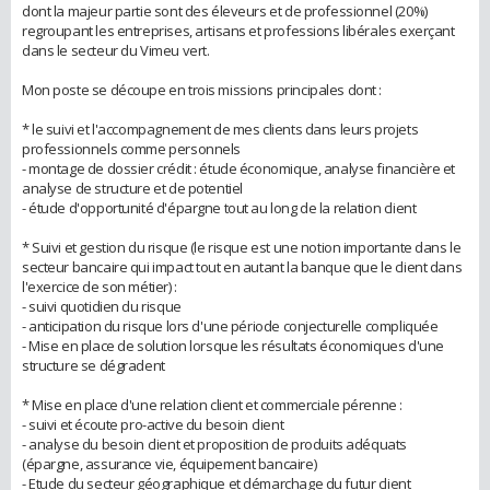
dont la majeur partie sont des éleveurs et de professionnel (20%)
regroupant les entreprises, artisans et professions libérales exerçant
dans le secteur du Vimeu vert.
Mon poste se découpe en trois missions principales dont :
* le suivi et l'accompagnement de mes clients dans leurs projets
professionnels comme personnels
- montage de dossier crédit : étude économique, analyse financière et
analyse de structure et de potentiel
- étude d'opportunité d'épargne tout au long de la relation client
* Suivi et gestion du risque (le risque est une notion importante dans le
secteur bancaire qui impact tout en autant la banque que le client dans
l'exercice de son métier) :
- suivi quotidien du risque
- anticipation du risque lors d'une période conjecturelle compliquée
- Mise en place de solution lorsque les résultats économiques d'une
structure se dégradent
* Mise en place d'une relation client et commerciale pérenne :
- suivi et écoute pro-active du besoin client
- analyse du besoin client et proposition de produits adéquats
(épargne, assurance vie, équipement bancaire)
- Etude du secteur géographique et démarchage du futur client