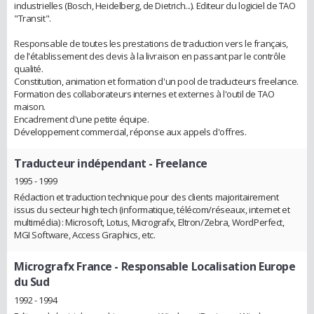
industrielles (Bosch, Heidelberg, de Dietrich...). Editeur du logiciel de TAO
"Transit".
Responsable de toutes les prestations de traduction vers le français,
de l'établissement des devis à la livraison en passant par le contrôle
qualité.
Constitution, animation et formation d'un pool de traducteurs freelance.
Formation des collaborateurs internes et externes à l'outil de TAO
maison.
Encadrement d'une petite équipe.
Développement commercial, réponse aux appels d'offres.
Traducteur indépendant
- Freelance
1995 - 1999
Rédaction et traduction technique pour des clients majoritairement
issus du secteur high tech (informatique, télécom/réseaux, internet et
multimédia) : Microsoft, Lotus, Micrografx, Eltron/Zebra, WordPerfect,
MGI Software, Access Graphics, etc.
Micrografx France
- Responsable Localisation Europe
du Sud
1992 - 1994