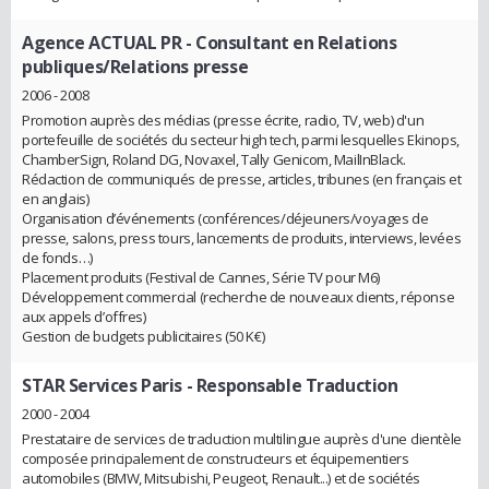
Agence ACTUAL PR
- Consultant en Relations
publiques/Relations presse
2006 - 2008
Promotion auprès des médias (presse écrite, radio, TV, web) d'un
portefeuille de sociétés du secteur high tech, parmi lesquelles Ekinops,
ChamberSign, Roland DG, Novaxel, Tally Genicom, MailInBlack.
Rédaction de communiqués de presse, articles, tribunes (en français et
en anglais)
Organisation d’événements (conférences/déjeuners/voyages de
presse, salons, press tours, lancements de produits, interviews, levées
de fonds…)
Placement produits (Festival de Cannes, Série TV pour M6)
Développement commercial (recherche de nouveaux clients, réponse
aux appels d’offres)
Gestion de budgets publicitaires (50 K€)
STAR Services Paris
- Responsable Traduction
2000 - 2004
Prestataire de services de traduction multilingue auprès d'une clientèle
composée principalement de constructeurs et équipementiers
automobiles (BMW, Mitsubishi, Peugeot, Renault...) et de sociétés