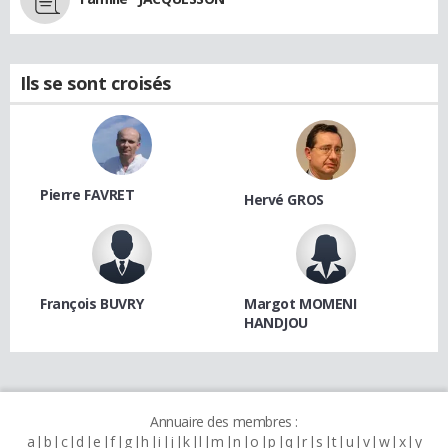
Ils se sont croisés
Pierre FAVRET
Hervé GROS
François BUVRY
Margot MOMENI
HANDJOU
Annuaire des membres :
a
b
c
d
e
f
g
h
i
j
k
l
m
n
o
p
q
r
s
t
u
v
w
x
y