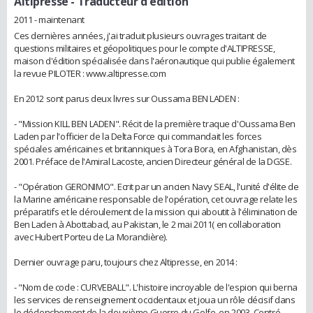
Altipresse
- Traducteur d'édition
2011 - maintenant
Ces dernières années, j'ai traduit plusieurs ouvrages traitant de
questions militaires et géopolitiques pour le compte d'ALTIPRESSE,
maison d'édition spécialisée dans l'aéronautique qui publie également
la revue PILOTER : www.altipresse.com
En 2012 sont parus deux livres sur Oussama BEN LADEN :
- "Mission KILL BEN LADEN". Récit de la première traque d'Oussama Ben
Laden par l'officier de la Delta Force qui commandait les forces
spéciales américaines et britanniques à Tora Bora, en Afghanistan, dès
2001. Préface de l'Amiral Lacoste, ancien Directeur général de la DGSE.
- "Opération GERONIMO". Ecrit par un ancien Navy SEAL, l'unité d'élite de
la Marine américaine responsable de l'opération, cet ouvrage relate les
préparatifs et le déroulement de la mission qui aboutit à l'élimination de
Ben Laden à Abottabad, au Pakistan, le 2 mai 2011( en collaboration
avec Hubert Porteu de La Morandière).
Dernier ouvrage paru, toujours chez Altipresse, en 2014 :
- "Nom de code : CURVEBALL". L'histoire incroyable de l'espion qui berna
les services de renseignement occidentaux et joua un rôle décisif dans
le déclenchement de la deuxième Guerre du Golfe, en 2003. Centré