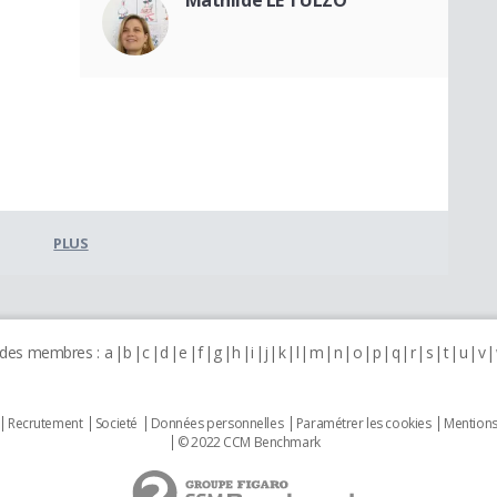
PLUS
 des membres :
a
b
c
d
e
f
g
h
i
j
k
l
m
n
o
p
q
r
s
t
u
v
Recrutement
Societé
Données personnelles
Paramétrer les cookies
Mentions
© 2022 CCM Benchmark