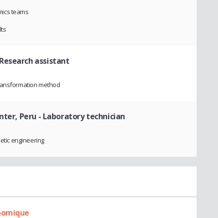
mics teams
lts
 Research assistant
transformation method
nter, Peru
- Laboratory technician
netic engineering
onomique