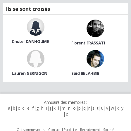
Ils se sont croisés
Cristel DANHOUME
Florent FRASSATI
Lauren GERNIGON
Said BELAHBIB
Annuaire des membres :
a
b
c
d
e
f
g
h
i
j
k
l
m
n
o
p
q
r
s
t
u
v
w
x
y
z
Qui sommes nous
Contact
Publicité
Recrutement
Societé