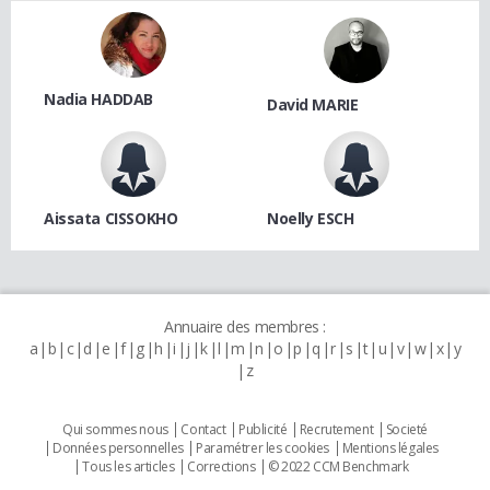
Nadia HADDAB
David MARIE
Aissata CISSOKHO
Noelly ESCH
Annuaire des membres :
a
b
c
d
e
f
g
h
i
j
k
l
m
n
o
p
q
r
s
t
u
v
w
x
y
z
Qui sommes nous
Contact
Publicité
Recrutement
Societé
Données personnelles
Paramétrer les cookies
Mentions légales
Tous les articles
Corrections
© 2022 CCM Benchmark