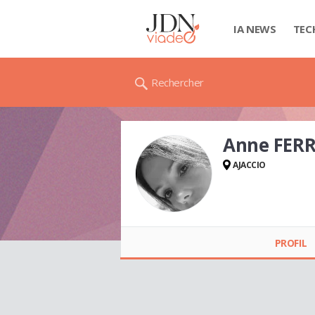
IA NEWS
TEC
Rechercher
Anne FER
AJACCIO
Anne FERRAN
PROFIL