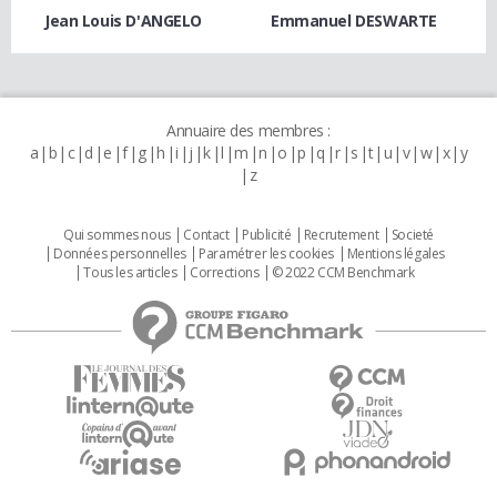
Jean Louis D'ANGELO
Emmanuel DESWARTE
Annuaire des membres :
a
b
c
d
e
f
g
h
i
j
k
l
m
n
o
p
q
r
s
t
u
v
w
x
y
z
Qui sommes nous
Contact
Publicité
Recrutement
Societé
Données personnelles
Paramétrer les cookies
Mentions légales
Tous les articles
Corrections
© 2022 CCM Benchmark