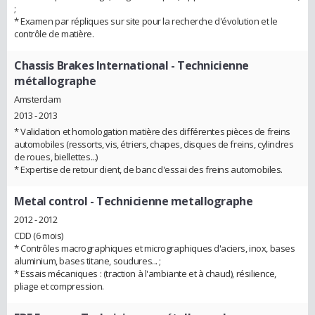
;
* Examen par répliques sur site pour la recherche d'évolution et le
contrôle de matière.
Chassis Brakes International
- Technicienne
métallographe
Amsterdam
2013 - 2013
* Validation et homologation matière des différentes pièces de freins
automobiles (ressorts, vis, étriers, chapes, disques de freins, cylindres
de roues, biellettes...)
* Expertise de retour client, de banc d'essai des freins automobiles.
Metal control
- Technicienne metallographe
2012 - 2012
CDD (6 mois)
* Contrôles macrographiques et micrographiques d'aciers, inox, bases
aluminium, bases titane, soudures... ;
* Essais mécaniques : (traction à l'ambiante et à chaud), résilience,
pliage et compression.