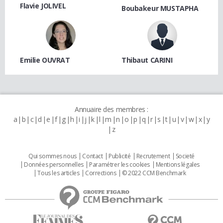
Flavie JOLIVEL
Boubakeur MUSTAPHA
Emilie OUVRAT
Thibaut CARINI
Annuaire des membres :
a
b
c
d
e
f
g
h
i
j
k
l
m
n
o
p
q
r
s
t
u
v
w
x
y
z
Qui sommes nous
Contact
Publicité
Recrutement
Societé
Données personnelles
Paramétrer les cookies
Mentions légales
Tous les articles
Corrections
© 2022 CCM Benchmark