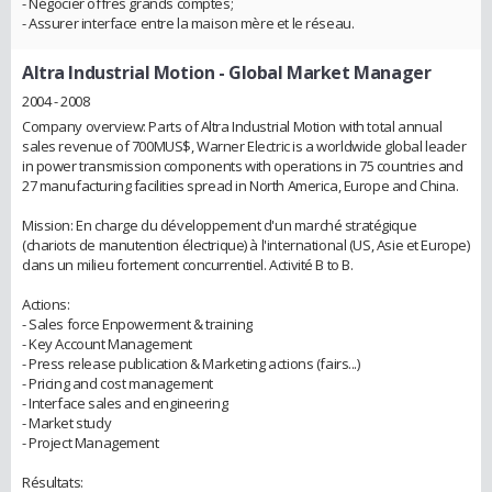
- Négocier offres grands comptes;
- Assurer interface entre la maison mère et le réseau.
Altra Industrial Motion
- Global Market Manager
2004 - 2008
Company overview: Parts of Altra Industrial Motion with total annual
sales revenue of 700MUS$, Warner Electric is a worldwide global leader
in power transmission components with operations in 75 countries and
27 manufacturing facilities spread in North America, Europe and China.
Mission: En charge du développement d'un marché stratégique
(chariots de manutention électrique) à l'international (US, Asie et Europe)
dans un milieu fortement concurrentiel. Activité B to B.
Actions:
- Sales force Enpowerment & training
- Key Account Management
- Press release publication & Marketing actions (fairs...)
- Pricing and cost management
- Interface sales and engineering
- Market study
- Project Management
Résultats: