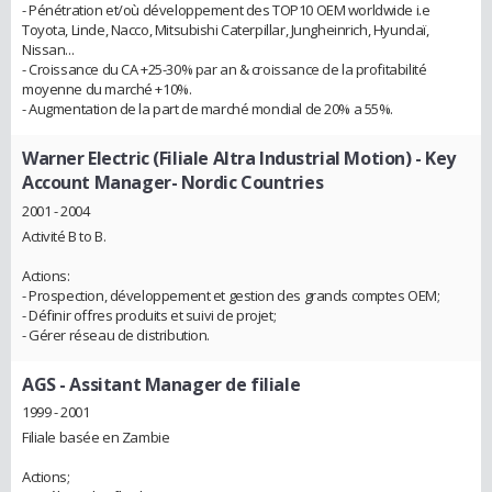
- Pénétration et/où développement des TOP10 OEM worldwide i.e
Toyota, Linde, Nacco, Mitsubishi Caterpillar, Jungheinrich, Hyundaï,
Nissan...
- Croissance du CA +25-30% par an & croissance de la profitabilité
moyenne du marché +10%.
- Augmentation de la part de marché mondial de 20% a 55%.
Warner Electric (Filiale Altra Industrial Motion)
- Key
Account Manager- Nordic Countries
2001 - 2004
Activité B to B.
Actions:
- Prospection, développement et gestion des grands comptes OEM;
- Définir offres produits et suivi de projet;
- Gérer réseau de distribution.
AGS
- Assitant Manager de filiale
1999 - 2001
Filiale basée en Zambie
Actions;