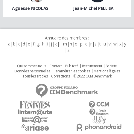
Aguesse NICOLAS
Jean-Michel PELLISA
Annuaire des membres :
a
b
c
d
e
f
g
h
i
j
k
l
m
n
o
p
q
r
s
t
u
v
w
x
y
z
Qui sommes nous
Contact
Publicité
Recrutement
Societé
Données personnelles
Paramétrer les cookies
Mentions légales
Tous les articles
Corrections
© 2022 CCM Benchmark