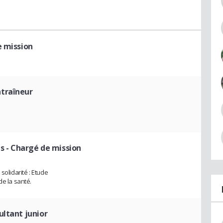
e mission
ntraîneur
is
- Chargé de mission
solidarité : Etude
de la santé.
ultant junior