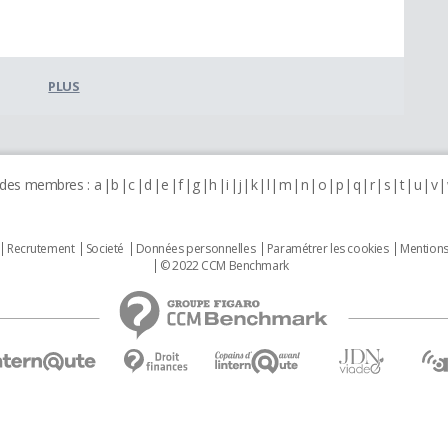
PLUS
 des membres :
a
b
c
d
e
f
g
h
i
j
k
l
m
n
o
p
q
r
s
t
u
v
Recrutement
Societé
Données personnelles
Paramétrer les cookies
Mentions
© 2022 CCM Benchmark