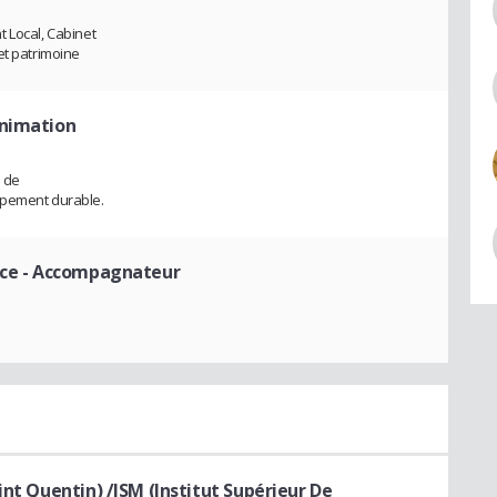
 Local, Cabinet
et patrimoine
nimation
n de
ppement durable.
nce
- Accompagnateur
int Quentin) /ISM (Institut Supérieur De