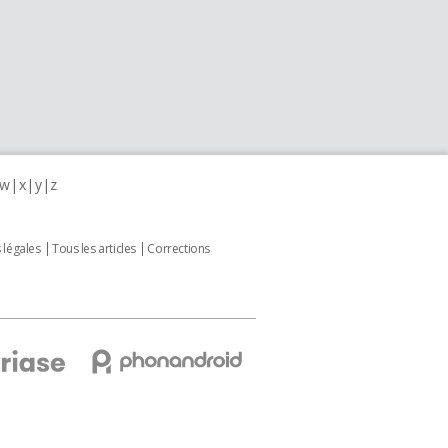
w
x
y
z
 légales
Tous les articles
Corrections