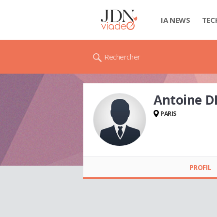
IA NEWS
TEC
Rechercher
Antoine 
PARIS
Antoine
DECAUDAIN
PROFIL