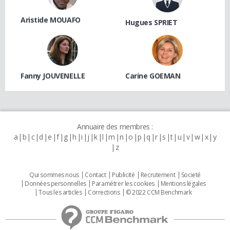
Aristide MOUAFO
Hugues SPRIET
Fanny JOUVENELLE
Carine GOEMAN
Annuaire des membres :
a
b
c
d
e
f
g
h
i
j
k
l
m
n
o
p
q
r
s
t
u
v
w
x
y
z
Qui sommes nous
Contact
Publicité
Recrutement
Societé
Données personnelles
Paramétrer les cookies
Mentions légales
Tous les articles
Corrections
© 2022 CCM Benchmark