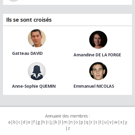
Ils se sont croisés
Gatteau DAVID
Amandine DE LA FORGE
Anne-Sophie QUEMIN
Emmanuel NICOLAS
Annuaire des membres :
a
b
c
d
e
f
g
h
i
j
k
l
m
n
o
p
q
r
s
t
u
v
w
x
y
z