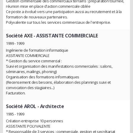
Gestion commerciale des commerciaux terrains : préparation tournée,
réunion mise en place d'action commerciale ciblée
Ce poste a évolué vers une participation aussi au recrutement et à la
formation de nouveaux partenaires.
Polyvalente sur tous les services commerciaux de l'entreprise.
Société AXE
- ASSISTANTE COMMERCIALE
1999 - 1999
Ingénierie de formation informatique
ASSITANTE COMMERCIALE
* Gestion du service commercial :
Suivi et organisation des manifestations commerciales : salons,
séminaires, mailings, phoning)
Organisation des formations informatiques
(Recensement des besoins, élaboration des plannings suivi et
convocation des stagiaires...)
Facturation.
Société AROL
- Architecte
1995 - 1999
Création entreprise 10 personnes
ASSISTANTE POLYVALENTE
* Responsable de 3 services : commerciale, gestion et secrétariat