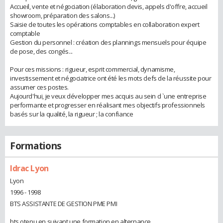
Accueil, vente et négociation (élaboration devis, appels d'offre, accueil
showroom, préparation des salons...)
Saisie de toutes les opérations comptables en collaboration expert
comptable
Gestion du personnel : création des plannings mensuels pour équipe
de pose, des congés...
Pour ces missions : rigueur, esprit commercial, dynamisme,
investissement et négociatrice ont été les mots clefs de la réussite pour
assumer ces postes.
Aujourd'hui, je veux développer mes acquis au sein d `une entreprise
performante et progresser en réalisant mes objectifs professionnels
basés sur la qualité, la rigueur ; la confiance
Formations
Idrac Lyon
Lyon
1996 - 1998
BTS ASSISTANTE DE GESTION PME PMI
bts otenu en suivant une formation en alternance