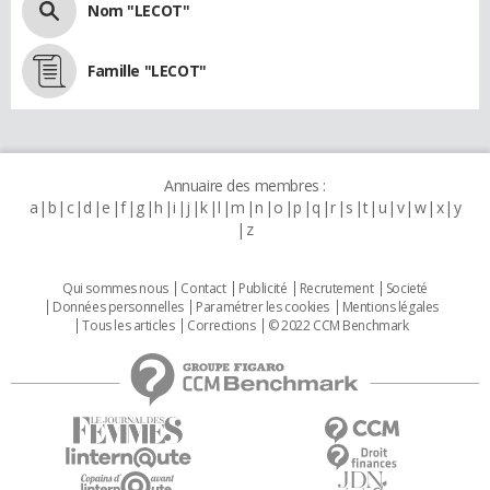
Nom "LECOT"
Famille "LECOT"
Annuaire des membres :
a
b
c
d
e
f
g
h
i
j
k
l
m
n
o
p
q
r
s
t
u
v
w
x
y
z
Qui sommes nous
Contact
Publicité
Recrutement
Societé
Données personnelles
Paramétrer les cookies
Mentions légales
Tous les articles
Corrections
© 2022 CCM Benchmark