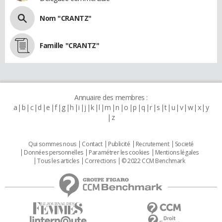
Nom "CRANTZ"
Famille "CRANTZ"
Annuaire des membres :
a
b
c
d
e
f
g
h
i
j
k
l
m
n
o
p
q
r
s
t
u
v
w
x
y
z
Qui sommes nous
Contact
Publicité
Recrutement
Societé
Données personnelles
Paramétrer les cookies
Mentions légales
Tous les articles
Corrections
© 2022 CCM Benchmark