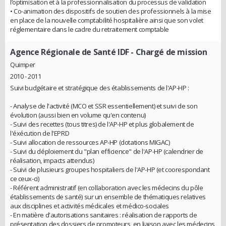
l’optimisation et à la professionnalisation du processus de validation
• Co-animation des dispositifs de soutien des professionnels à la mise
en place de la nouvelle comptabilité hospitalière ainsi que son volet
réglementaire dans le cadre du retraitement comptable
Agence Régionale de Santé IDF
- Chargé de mission
Quimper
2010 - 2011
Suivi budgétaire et stratégique des établissements de l'AP-HP :
- Analyse de l'activité (MCO et SSR essentiellement) et suivi de son
évolution (aussi bien en volume qu'en contenu)
- Suivi des recettes (tous titres) de l'AP-HP et plus globalement de
l'éxécution de l'EPRD
- Suivi allocation de ressources AP-HP (dotations MIGAC)
- Suivi du déploiement du "plan efficience" de l'AP-HP (calendrier de
réalisation, impacts attendus)
- Suivi de plusieurs groupes hospitaliers de l'AP-HP (et coorespondant
ce ceux-ci)
- Référent administratif (en collaboration avec les médecins du pôle
établissements de santé) sur un ensemble de thématiques relatives
aux disciplines et activités médicales et médico-sociales
- En matière d'autorisations sanitaires : réalisation de rapports de
présentation des dossiers de promoteurs, en liaison avec les médecins