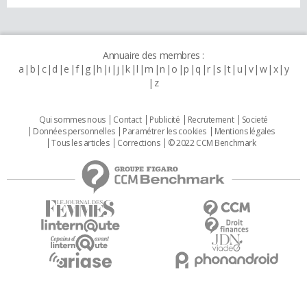
Annuaire des membres :
a
b
c
d
e
f
g
h
i
j
k
l
m
n
o
p
q
r
s
t
u
v
w
x
y
z
Qui sommes nous
Contact
Publicité
Recrutement
Societé
Données personnelles
Paramétrer les cookies
Mentions légales
Tous les articles
Corrections
© 2022 CCM Benchmark